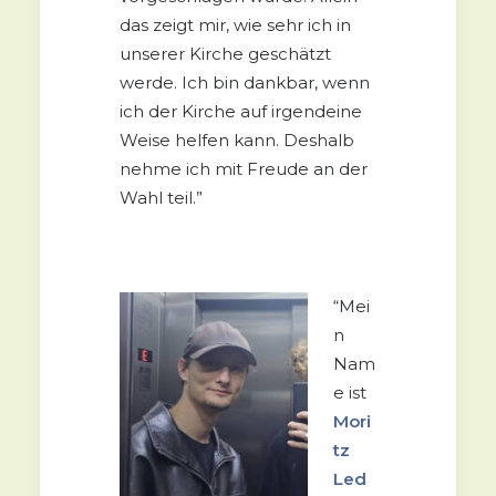
das zeigt mir, wie sehr ich in
unserer Kirche geschätzt
werde. Ich bin dankbar, wenn
ich der Kirche auf irgendeine
Weise helfen kann. Deshalb
nehme ich mit Freude an der
Wahl teil.”
“Mei
n
Nam
e ist
Mori
tz
Led