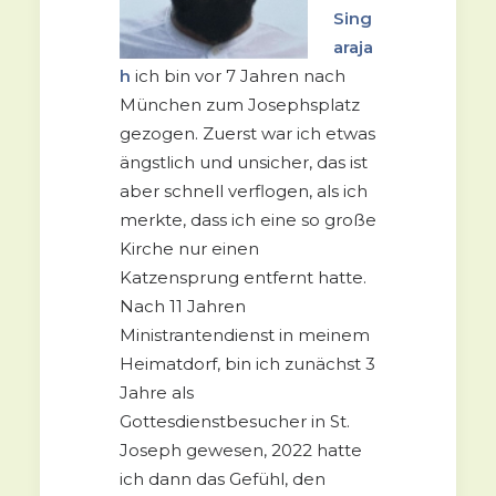
Sing
araja
h
ich bin vor 7 Jahren nach
München zum Josephsplatz
gezogen. Zuerst war ich etwas
ängstlic
h und unsicher, das ist
abe
r schnell verflogen, als ich
merkte, dass ich eine so große
Kirche nur einen
Katzensprung entfernt hatte.
Nach 11 Jahren
Ministrantendienst in meinem
Heimatdorf, bin ich zunächst 3
Jahre als
Gottesdienstbesucher in St.
Joseph gewesen, 2022 hatte
ich dann das Gefühl, den