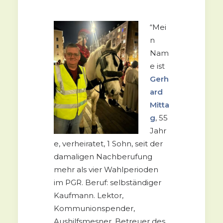
“Mei
n
Nam
e ist
Gerh
ard
Mitta
g
, 55
Jahr
e, verheiratet, 1 Sohn, seit der
damaligen Nachberufung
mehr als vier Wahlperioden
im PGR. Beruf: selbständiger
Kaufmann. Lektor,
Kommunionspender,
Aushilfsmesner, Betreuer des