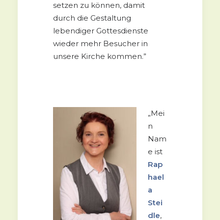
setzen zu können, damit
durch die Gestaltung
lebendiger Gottesdienste
wieder mehr Besucher in
unsere Kirche kommen.”
„Mei
n
Nam
e ist
Rap
hael
a
Stei
dle
,