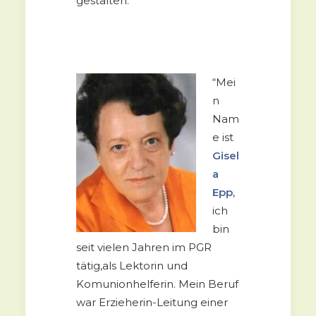
gestalten.”
“Mei
n
Nam
e ist
Gisel
a
Epp
,
ich
bin
seit vielen Jahren im PGR
tätig,als Lektorin und
Komunionhelferin. Mein Beruf
war Erzieherin-Leitung einer