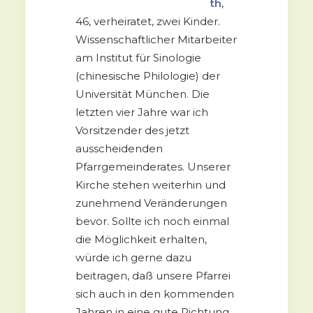
th
,
46, verheiratet, zwei Kinder.
Wissenschaftlicher Mitarbeiter
am Institut für Sinologie
(chinesische Philologie) der
Universität München. Die
letzten vier Jahre war ich
Vorsitzender des jetzt
ausscheidenden
Pfarrgemeinderates. Unserer
Kirche stehen weiterhin und
zunehmend Veränderungen
bevor. Sollte ich noch einmal
die Möglichkeit erhalten,
würde ich gerne dazu
beitragen, daß unsere Pfarrei
sich auch in den kommenden
Jahren in eine gute Richtung