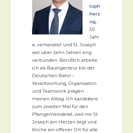
toph
Herz
og
,
50
Jahr
e, verheiratet und St. Joseph
seit über zehn Jahren eng
verbunden. Beruflich arbeite
ich als Bauingenieur bei der
Deutschen Bahn –
Verantwortung, Organisation
und Teamwork prägen
meinen Alltag. Ich kandidiere
zum zweiten Mal für den
Pfarrgemeinderat, weil mir St.
Joseph am Herzen liegt und
Kirche ein offener Ort für alle