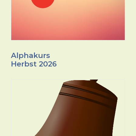
Alphakurs
Herbst 2026