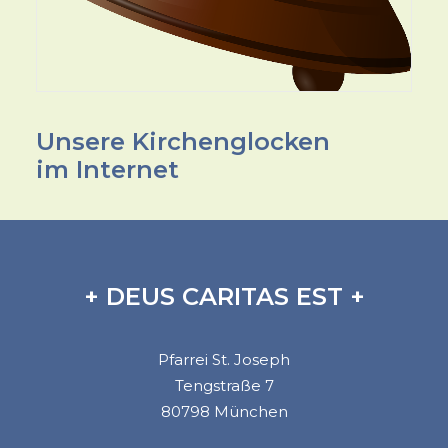
Unsere Kirchenglocken
im Internet
+ DEUS CARITAS EST +
Pfarrei St. Joseph
Tengstraße 7
80798 München